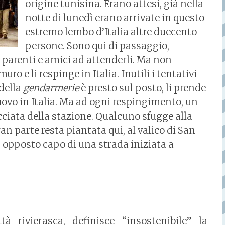
origine tunisina. Erano attesi, già nella
notte di lunedì erano arrivate in questo
estremo lembo d’Italia altre duecento
persone. Sono qui di passaggio,
parenti e amici ad attenderli. Ma non
ro e li respinge in Italia. Inutili i tentativi
 della
gendarmerie
è presto sul posto, li prende
uovo in Italia. Ma ad ogni respingimento, un
ciata della stazione. Qualcuno sfugge alla
ran parte resta piantata qui, al valico di San
, opposto capo di una strada iniziata a
à rivierasca, definisce “insostenibile” la