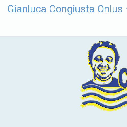
Vai
Gianluca Congiusta Onlus
al
contenuto