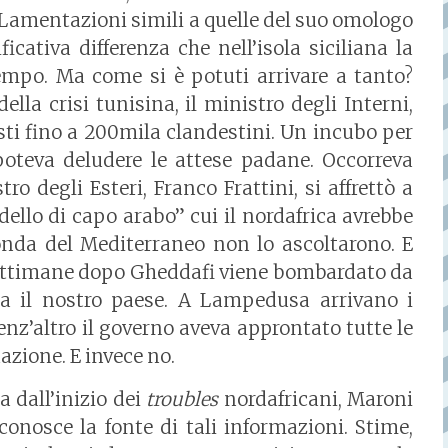
. Lamentazioni simili a quelle del suo omologo
cativa differenza che nell’isola siciliana la
empo. Ma come si è potuti arrivare a tanto?
lla crisi tunisina, il ministro degli Interni,
isti fino a 200mila clandestini. Un incubo per
oteva deludere le attese padane. Occorreva
tro degli Esteri, Franco Frattini, si affrettò a
lo di capo arabo” cui il nordafrica avrebbe
onda del Mediterraneo non lo ascoltarono. E
ettimane dopo Gheddafi viene bombardato da
la il nostro paese. A Lampedusa arrivano i
enz’altro il governo aveva approntato tutte le
azione. E invece no.
a dall’inizio dei
troubles
nordafricani, Maroni
conosce la fonte di tali informazioni. Stime,