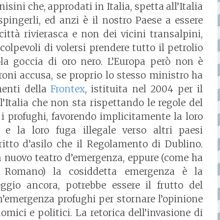
isini che, approdati in Italia, spetta all’Italia
espingerli, ed anzi è il nostro Paese a essere
ittà rivierasca e non dei vicini transalpini,
lpevoli di volersi prendere tutto il petrolio
sola goccia di oro nero. L’Europa però non è
roni accusa, se proprio lo stesso ministro ha
menti della
Frontex
, istituita nel 2004 per il
 l’Italia che non sta rispettando le regole del
 i profughi, favorendo implicitamente la loro
 e la loro fuga illegale verso altri paesi
ritto d’asilo che il Regolamento di Dublino.
un nuovo teatro d’emergenza, eppure (come ha
re Romano) la cosiddetta emergenza è la
ggio ancora, potrebbe essere il frutto del
 un’emergenza profughi per stornare l’opinione
omici e politici. La retorica dell’invasione di