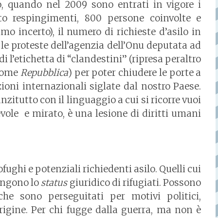
io, quando nel 2009 sono entrati in vigore i
tto respingimenti, 800 persone coinvolte e
o incerto), il numero di richieste d’asilo in
a le proteste dell’agenzia dell’Onu deputata ad
di l’etichetta di “clandestini” (ripresa peraltro
 come
Repubblica
) per poter chiudere le porte a
zioni internazionali siglate dal nostro Paese.
anzitutto con il linguaggio a cui si ricorre vuoi
ole e mirato, è una lesione di diritti umani
ughi e potenziali richiedenti asilo. Quelli cui
tengono lo
status
giuridico di rifugiati. Possono
 che sono perseguitati per motivi politici,
 origine. Per chi fugge dalla guerra, ma non è