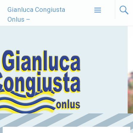
Vai
Gianluca Congiusta
al
contenuto
Onlus –