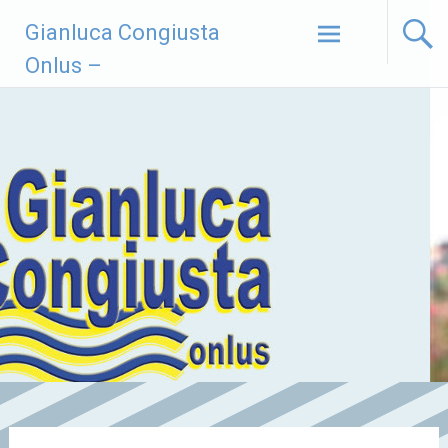
Vai
Gianluca Congiusta
al
contenuto
Onlus –