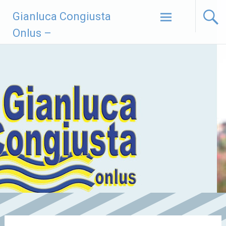
Vai
Gianluca Congiusta
al
contenuto
Onlus –