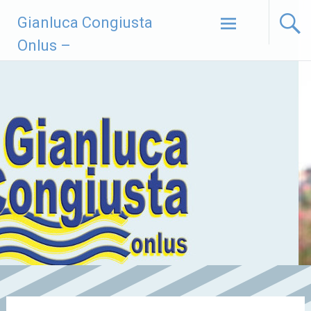
Vai
Gianluca Congiusta
al
contenuto
Onlus –