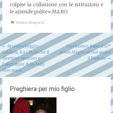
colpire la collusione con le istituzioni e
le aziende pulite».MA.RO.
Senza categoria
Navigazione
←
Arresti a Reggio
Corruzione, Italia al 67°
Calabria, fra i 34 anche il
posto Meglio di noi anche
articoli
direttore sportivo e
il Ruanda
→
l’allenatore della Valle
Grecanica
Preghiera per mio figlio