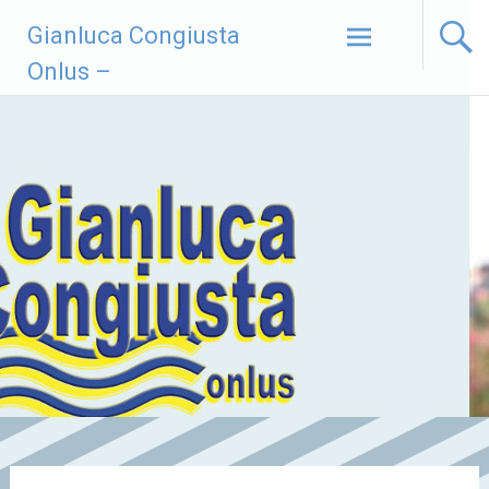
Vai
Gianluca Congiusta
al
contenuto
Onlus –