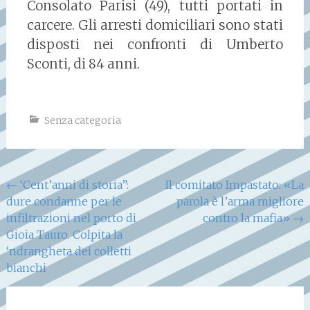
Consolato Parisi (49), tutti portati in
carcere. Gli arresti domiciliari sono stati
disposti nei confronti di Umberto
Sconti, di 84 anni.
Senza categoria
Navigazione
←
‘Cent’anni di storia”:
Il comitato Impastato: «La
dure condanne per le
parola è l’arma migliore
articoli
infiltrazioni nel porto di
contro la mafia»
→
Gioia Tauro. Colpita la
‘ndrangheta dei colletti
bianchi