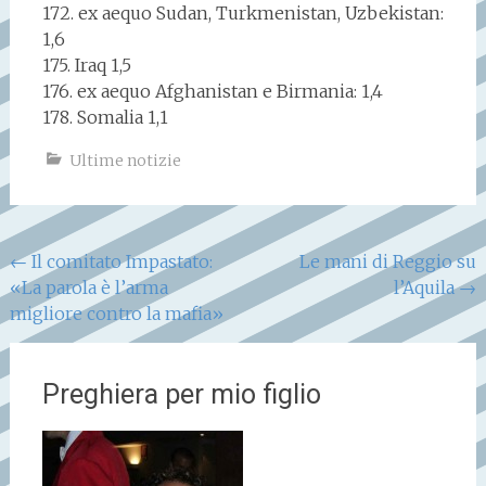
172. ex aequo Sudan, Turkmenistan, Uzbekistan:
1,6
175. Iraq 1,5
176. ex aequo Afghanistan e Birmania: 1,4
178. Somalia 1,1
Ultime notizie
Navigazione
←
Il comitato Impastato:
Le mani di Reggio su
«La parola è l’arma
l’Aquila
→
articoli
migliore contro la mafia»
Preghiera per mio figlio