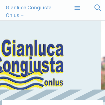
Vai
Gianluca Congiusta
al
contenuto
Onlus –