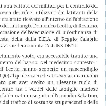
i una battuta dei militari per il controllo del
cerca dei rifugi utilizzati dai latitanti della
era stato ricavato all’interno dell’abitazione
o del latitangte Domenico Leotta, di Rosarno,
occasione dell’esecuzione di un’ordinanza di
sta della dalla D.D.A. di Reggio Calabria
perazione denominata “ALL INSIDE”. I
etamente vuoto, era accessibile tramite una
imento del bagno. Nel medesimo contesto, i
e di Leotta hanno scoperto un nascondiglio
. 1,90) al quale si accede attraverso un armadio
to per aver svolto un rilevante ruolo di
contro tra i vertici delle famiglie mafiose
a faida nata in seguito all’omicidio Sabatino,
e del traffico di sostanze stupefacenti e delle