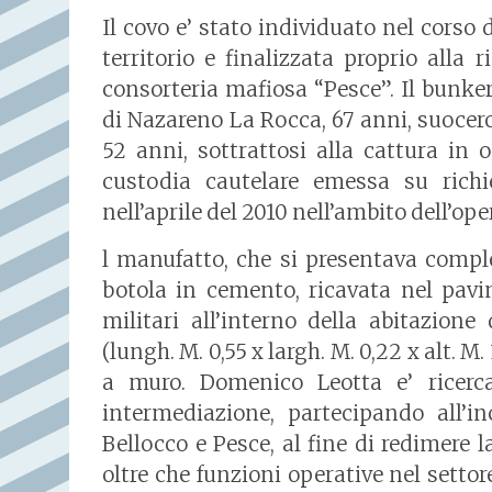
Il covo e’ stato individuato nel corso d
territorio e finalizzata proprio alla ri
consorteria mafiosa “Pesce”. Il bunker 
di Nazareno La Rocca, 67 anni, suocer
52 anni, sottrattosi alla cattura in 
custodia cautelare emessa su richie
nell’aprile del 2010 nell’ambito dell’o
l manufatto, che si presentava compl
botola in cemento, ricavata nel pav
militari all’interno della abitazion
(lungh. M. 0,55 x largh. M. 0,22 x alt. M
a muro. Domenico Leotta e’ ricerca
intermediazione, partecipando all’in
Bellocco e Pesce, al fine di redimere l
oltre che funzioni operative nel settor