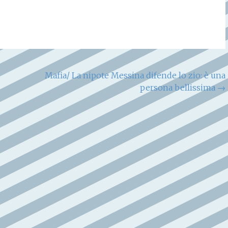
Mafia/ La nipote Messina difende lo zio: è una
persona bellissima
→