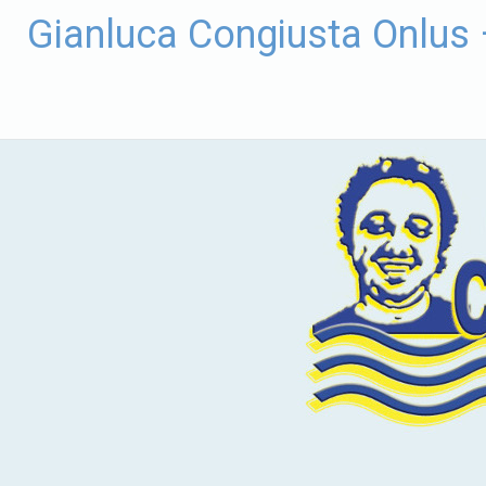
Vai
Gianluca Congiusta Onlus
al
contenuto