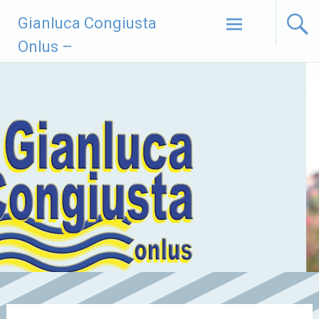
Vai
Gianluca Congiusta
al
contenuto
Onlus –