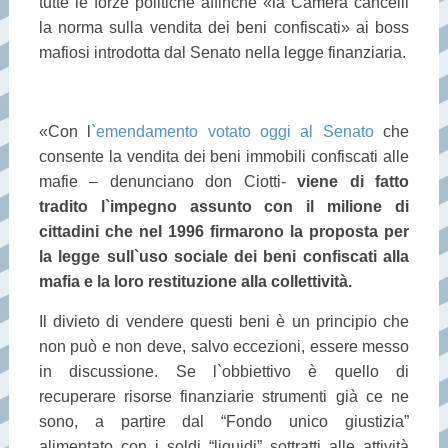
tutte le forze politiche affinchè «la Camera cancelli
la norma sulla vendita dei beni confiscati» ai boss
mafiosi introdotta dal Senato nella legge finanziaria.
«Con l
`emendamento votato oggi al Senato
che
consente la vendita dei beni immobili confiscati alle
mafie – denunciano don Ciotti-
viene di fatto
tradito l`impegno assunto con il milione di
cittadini che nel 1996 firmarono la proposta per
la legge sull`uso sociale dei beni confiscati alla
mafia e la loro restituzione alla collettività.
Il divieto di vendere questi beni è un principio che
non può e non deve, salvo eccezioni, essere messo
in discussione. Se l`obbiettivo è quello di
recuperare risorse finanziarie strumenti già ce ne
sono, a partire dal “Fondo unico giustizia”
alimentato con i soldi “liquidi” sottratti alle attività