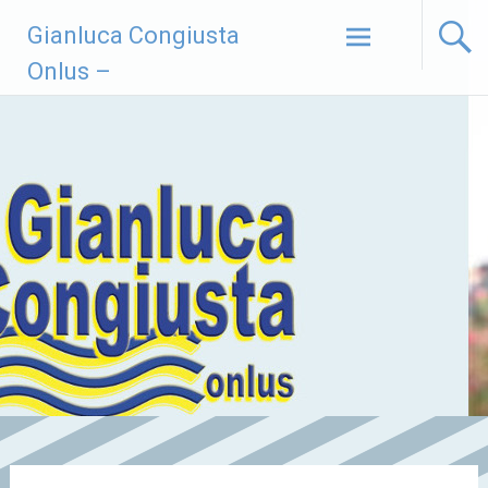
Vai
Gianluca Congiusta
al
contenuto
Onlus –