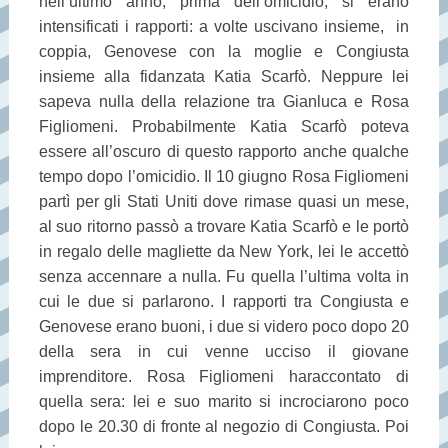
nell’ultimo anno, prima dell’omicidio, si erano
intensificati i rapporti: a volte uscivano insieme, in
coppia, Genovese con la moglie e Congiusta
insieme alla fidanzata Katia Scarfò. Neppure lei
sapeva nulla della relazione tra Gianluca e Rosa
Figliomeni. Probabilmente Katia Scarfò poteva
essere all’oscuro di questo rapporto anche qualche
tempo dopo l’omicidio. Il 10 giugno Rosa Figliomeni
partì per gli Stati Uniti dove rimase quasi un mese,
al suo ritorno passò a trovare Katia Scarfò e le portò
in regalo delle magliette da New York, lei le accettò
senza accennare a nulla. Fu quella l’ultima volta in
cui le due si parlarono. I rapporti tra Congiusta e
Genovese erano buoni, i due si videro poco dopo 20
della sera in cui venne ucciso il giovane
imprenditore. Rosa Figliomeni haraccontato di
quella sera: lei e suo marito si incrociarono poco
dopo le 20.30 di fronte al negozio di Congiusta. Poi