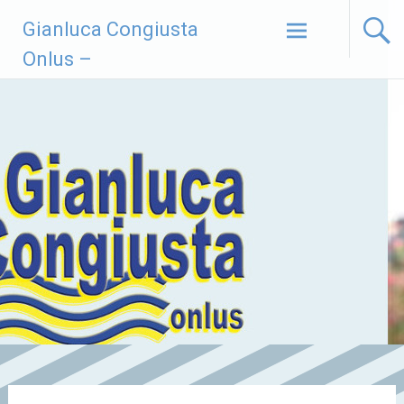
Vai
Gianluca Congiusta
al
contenuto
Onlus –