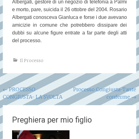
Albergati, gestore di un negozio di telefonia a Palmi
e morto, pare, suicida il 26 ottobre del 2004. Rosario
Albergati conosceva Gianluca e forse i due avevano
amicizie in comune che potrebbero dissipare dei
dubbi su alcune figure entrate a far parte degli atti
del processo.
Il Processo
Navigazione
←
PROCESSO
Processo Congiusta-Tante
CONGIUSTA- LA SVOLTA
conferme
→
articoli
Preghiera per mio figlio