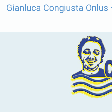
Vai
Gianluca Congiusta Onlus
al
contenuto