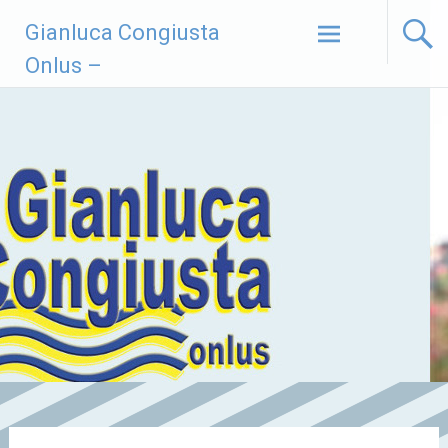
Vai
Gianluca Congiusta
al
contenuto
Onlus –