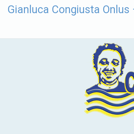
Vai
Gianluca Congiusta Onlus
al
contenuto