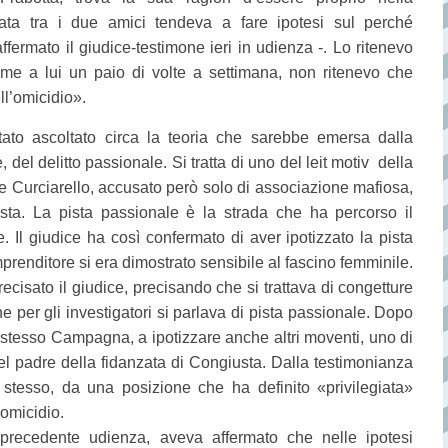
ata tra i due amici tendeva a fare ipotesi sul perché
ffermato il giudice-testimone ieri in udienza -. Lo ritenevo
me a lui un paio di volte a settimana, non ritenevo che
ll’omicidio».
ato ascoltato circa la teoria che sarebbe emersa dalla
, del delitto passionale. Si tratta di uno del leit motiv della
Curciarello, accusato però solo di associazione mafiosa,
usta. La pista passionale è la strada che ha percorso il
e. Il giudice ha così confermato di aver ipotizzato la pista
prenditore si era dimostrato sensibile al fascino femminile.
recisato il giudice, precisando che si trattava di congetture
e per gli investigatori si parlava di pista passionale. Dopo
o stesso Campagna, a ipotizzare anche altri moventi, uno di
del padre della fidanzata di Congiusta. Dalla testimonianza
esso, da una posizione che ha definito «privilegiata»
’omicidio.
precedente udienza, aveva affermato che nelle ipotesi