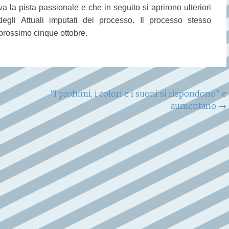
va la pista passionale e che in seguito si aprirono ulteriori
 degli Attuali imputati del processo. Il processo stesso
 prossimo cinque ottobre.
“I profumi, i colori e i suoni si rispondono” e
aumentano
→