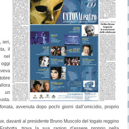
ieri,
a, il
o nel
 oggi
aveva
ttobre
llora
, un
usta.
efonata, avvenuta dopo pochi giorni dall’omicidio, proprio
se, davanti al presidente Bruno Muscolo del togato reggino
Frabotta, trova la sua ragion d’essere proprio nella