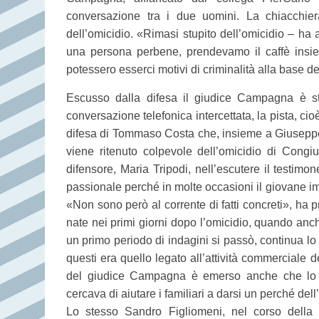
conversazione tra i due uomini. La chiacchier
dell’omicidio. «Rimasi stupito dell’omicidio – ha a
una persona perbene, prendevamo il caffè insie
potessero esserci motivi di criminalità alla base de
Escusso dalla difesa il giudice Campagna è st
conversazione telefonica intercettata, la pista, cioè
difesa di Tommaso Costa che, insieme a Giuseppe 
viene ritenuto colpevole dell’omicidio di Congi
difensore, Maria Tripodi, nell’escutere il testimon
passionale perché in molte occasioni il giovane im
«Non sono però al corrente di fatti concreti», ha p
nate nei primi giorni dopo l’omicidio, quando anch
un primo periodo di indagini si passò, continua l
questi era quello legato all’attività commerciale 
del giudice Campagna è emerso anche che lo st
cercava di aiutare i familiari a darsi un perché dell
Lo stesso Sandro Figliomeni, nel corso della 