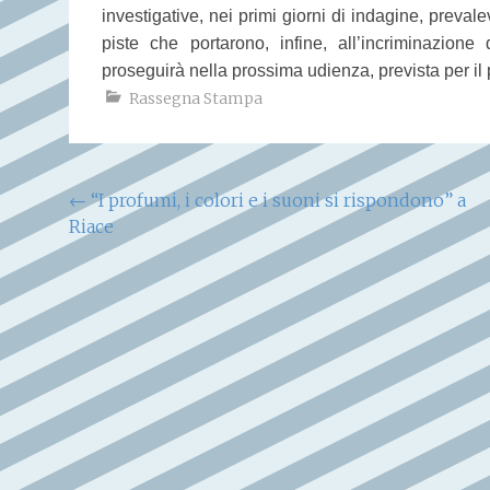
investigative, nei primi giorni di indagine, prevale
piste che portarono, infine, all’incriminazione
proseguirà nella prossima udienza, prevista per il
Rassegna Stampa
Navigazione
←
“I profumi, i colori e i suoni si rispondono” a
Riace
articoli