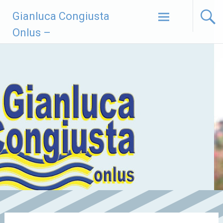
Vai
Gianluca Congiusta
al
contenuto
Onlus –