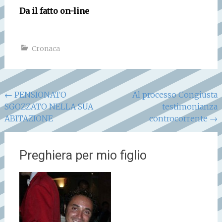
Da il fatto on-line
Cronaca
Navigazione
←
PENSIONATO
Al processo Congiusta
SGOZZATO NELLA SUA
testimonianza
articoli
ABITAZIONE
controcorrente
→
Preghiera per mio figlio