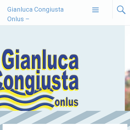
Vai
Gianluca Congiusta
al
contenuto
Onlus –