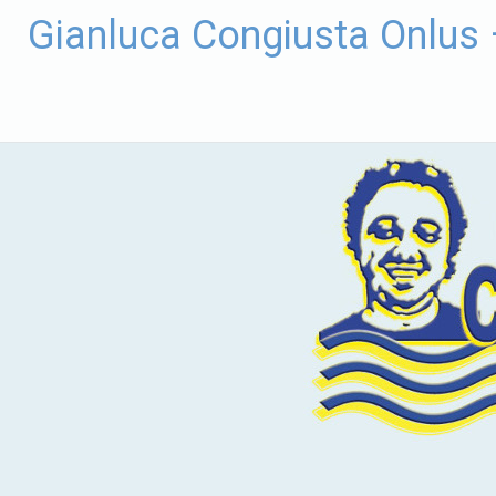
Vai
Gianluca Congiusta Onlus
al
contenuto