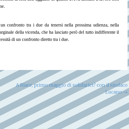
ne.
n confronto tra i due da tenersi nella prossima udienza, nella
ginale della vicenda, che ha lasciato però del tutto indifferente il
sità di un confronto diretto tra i due.
A Riace, primo maggio di solidariet? con il sindaco
Lucano
→