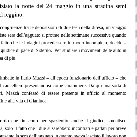
tiziato la notte del 24 maggio in una stradina semi
el reggino.
congruenze tra le deposizioni di due testi della difesa; un viaggio
triste sera dell’agguato si protrae nelle settimane successive quando
l fatto che le indagini procedessero in modo incompleto, decide –
l giudice di pace di Siderno.
Per studiare i movimenti delle auto in
sa di più.
mbatte in Ilario Mazzà – all’epoca funzionario dell’ufficio – che
i al cancelliere presentandosi come carabiniere. Da qui una sorta di
eri, Mazzà confessò di essere presente in ufficio al momento
ine alla vita di Gianluca.
rdo che finiscono per spazientire anche il giudice, smentisce
 solo il fatto che i due si sarebbero incontrati e parlati per breve
presente la sera dell’agguato in quanto aveva lasciato il lavoro non