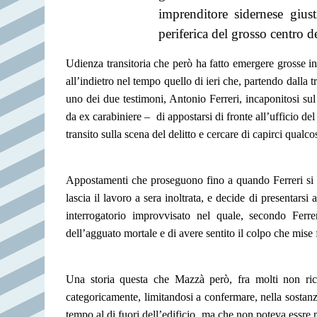
imprenditore sidernese gius
periferica del grosso centro d
Udienza transitoria che però ha fatto emergere grosse in
all’indietro nel tempo quello di ieri che, partendo dalla 
uno dei due testimoni, Antonio Ferreri, incaponitosi su
da ex carabiniere –
di appostarsi di fronte all’ufficio de
transito sulla scena del delitto e cercare di capirci qualco
Appostamenti che proseguono fino a quando Ferreri si i
lascia il lavoro a sera inoltrata, e decide di presentars
interrogatorio improvvisato nel quale, secondo Ferr
dell’agguato mortale e di avere sentito il colpo che mise f
Una storia questa che Mazzà però, fra molti non rico
categoricamente, limitandosi a confermare, nella sostanza,
tempo al di fuori dell’edificio, ma che non poteva essre 