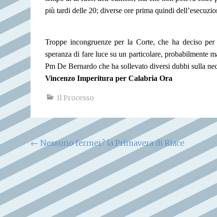
più tardi delle 20; diverse ore prima quindi dell’esecuzio
Troppe incongruenze per la Corte, che ha deciso per u
speranza di fare luce su un particolare, probabilmente mar
Pm De Bernardo che ha sollevato diversi dubbi sulla neces
Vincenzo Imperitura per Calabria Ora
Il Processo
Navigazione
←
Nessuno fermer? la Primavera di Riace
articoli