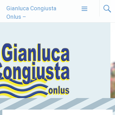
Vai
Gianluca Congiusta
al
contenuto
Onlus –