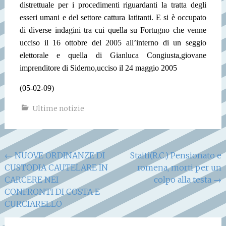
distrettuale per i procedimenti riguardanti la tratta degli
esseri umani e del settore cattura latitanti. E si è occupato
di diverse indagini tra cui quella su Fortugno che venne
ucciso il 16 ottobre del 2005 all’interno di un seggio
elettorale e quella di Gianluca Congiusta,giovane
imprenditore di Siderno,ucciso il 24 maggio 2005
(05-02-09)
Ultime notizie
Navigazione
←
NUOVE ORDINANZE DI
Staiti(R.C.) Pensionato e
CUSTODIA CAUTELARE IN
romena, morti per un
articoli
CARCERE NEI
colpo alla testa
→
CONFRONTI DI COSTA E
CURCIARELLO