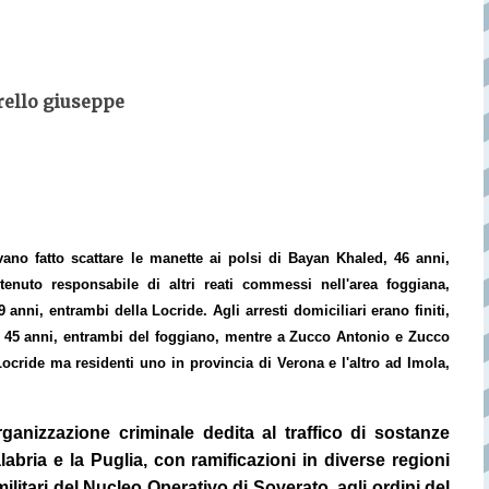
rello giuseppe
evano fatto scattare le manette ai polsi di Bayan Khaled, 46 anni,
tenuto responsabile di altri reati commessi nell'area foggiana,
nni, entrambi della Locride. Agli arresti domiciliari erano finiti,
o, 45 anni, entrambi del foggiano, mentre a Zucco Antonio e Zucco
Locride ma residenti uno in provincia di Verona e l'altro ad Imola,
organizzazione criminale dedita al traffico di sostanze
abria e la Puglia, con ramificazioni in diverse regioni
militari del Nucleo Operativo di Soverato, agli ordini del