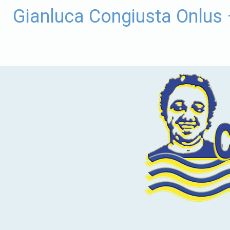
Vai
Gianluca Congiusta Onlus
al
contenuto