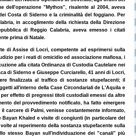
ne dell'operazione "Mythos", risalente al 2004, aveva
dei Costa di Siderno e la criminalità del foggiano. Per
labria, in accoglimento della richiesta della Direzione
Repubblica di Reggio Calabria, aveva emesso i citati
nte prima di Natale.
te di Assise di Locri
, competente ad esprimersi sulla
udizio per i reati di omicidio ed associazione mafiosa, i
uzione alla citata Ordinanza di Custodia Cautelare nei
a di Siderno e Giuseppe Curciarello, 41 anni di Locri,
e finalizzata al traffico di sostanze stupefacenti; il
getti all'interno della Case Circondariali de L'Aquila e
er effetto di pregressi titoli custodiali emessi da altre
ento del provvedimento notificato, ha fatto emergere
 il carcere di Palmi, venisse costantemente informato,
 Bayan Khaled e visite di congiunti (in particolare del
e volte al reperimento della sostanza stupefacente sulla
allo stesso Bayan sull'individuazione dei "canali" più