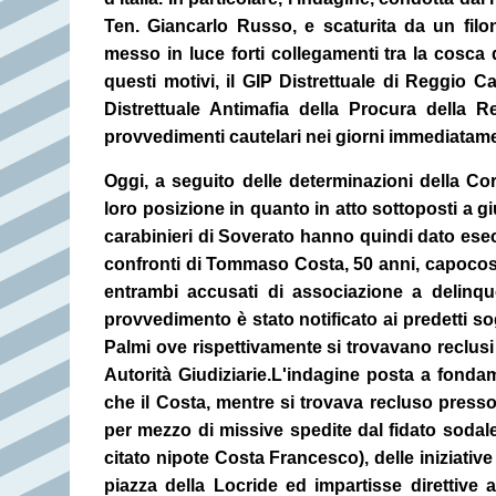
Ten. Giancarlo Russo, e scaturita da un filo
messo in luce forti collegamenti tra la cosca 
questi motivi, il GIP Distrettuale di Reggio Ca
Distrettuale Antimafia della Procura della 
provvedimenti cautelari nei giorni immediatame
Oggi, a seguito delle determinazioni della
Cor
loro posizione in quanto in atto sottoposti a gi
carabinieri di Soverato hanno quindi dato esec
confronti di Tommaso Costa, 50 anni, capocosc
entrambi accusati di associazione a delinquer
provvedimento è stato notificato ai predetti sog
Palmi ove rispettivamente si trovavano reclusi p
Autorità Giudiziarie.
L'indagine posta a fondam
che il Costa, mentre si trovava recluso presso
per mezzo di missive spedite dal fidato sodale
citato nipote Costa Francesco), delle iniziativ
piazza della Locride ed impartisse direttive 