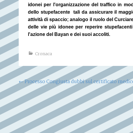
idonei per l'organizzazione del traffico in mo
dello stupefacente
tali da assicurare il mag
attività di spaccio; analogo il ruolo del Curci
delle vie più idonee per reperire stupefacenti
l'azione del Bayan e dei suoi accoliti.
Cronaca
Navigazione
←
Processo Congiusta dubbi sul certificato medic
articoli