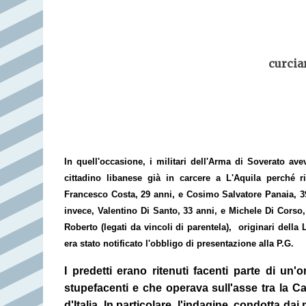
curcia
In quell'occasione, i militari dell'Arma di Soverato av
cittadino libanese già in carcere a L'Aquila perché ri
Francesco Costa, 29 anni, e Cosimo Salvatore Panaia, 39 a
invece, Valentino Di Santo, 33 anni, e Michele Di Cors
Roberto (legati da vincoli di parentela),
originari della 
era stato notificato l'obbligo di presentazione alla P.G.
I predetti erano ritenuti facenti parte di un'
stupefacenti e che operava sull'asse tra la Cal
d'Italia.
In particolare, l'indagine, condotta dai 