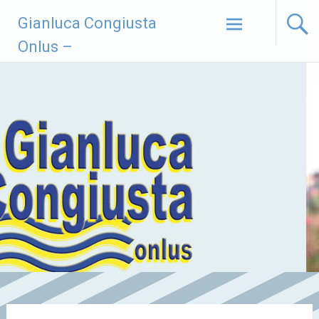
Vai
Gianluca Congiusta
al
contenuto
Onlus –