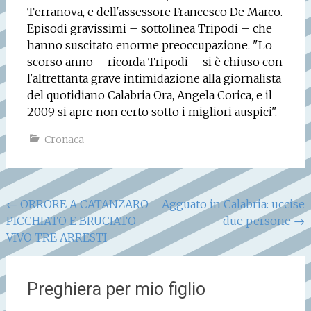
Terranova, e dell'assessore Francesco De Marco.
Episodi gravissimi – sottolinea Tripodi – che
hanno suscitato enorme preoccupazione.
"Lo
scorso anno – ricorda Tripodi – si è chiuso con
l'altrettanta grave intimidazione alla giornalista
del quotidiano Calabria Ora, Angela Corica, e il
2009 si apre non certo sotto i migliori auspici".
Cronaca
Navigazione
←
ORRORE A CATANZARO
Agguato in Calabria: uccise
PICCHIATO E BRUCIATO
due persone
→
articoli
VIVO TRE ARRESTI
Preghiera per mio figlio