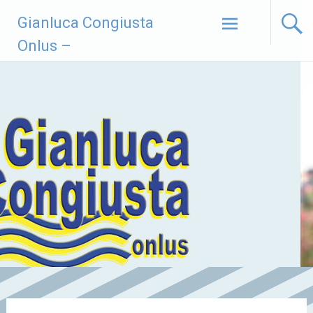
Vai
Gianluca Congiusta
al
contenuto
Onlus –