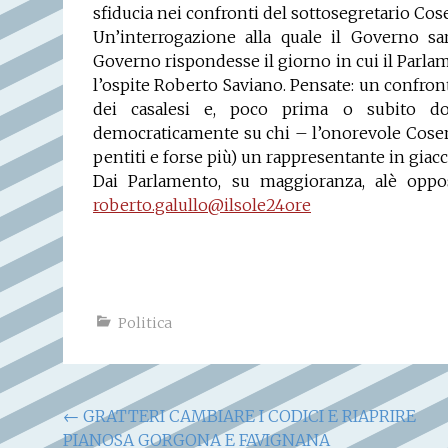
sfiducia nei confronti del sottosegretario Cose
Un’interrogazione alla quale il Governo sa
Governo rispondesse il giorno in cui il Parlam
l’ospite Roberto Saviano. Pensate: un confro
dei casalesi e, poco prima o subito d
democraticamente su chi – l’onorevole Cosen
pentiti e forse più) un rappresentante in giacc
Dai Parlamento, su maggioranza, alè opposi
roberto.galullo@ilsole24ore
Politica
Navigazione
←
GRATTERI CAMBIARE I CODICI E RIAPRIRE
PIANOSA GORGONA E FAVIGNANA