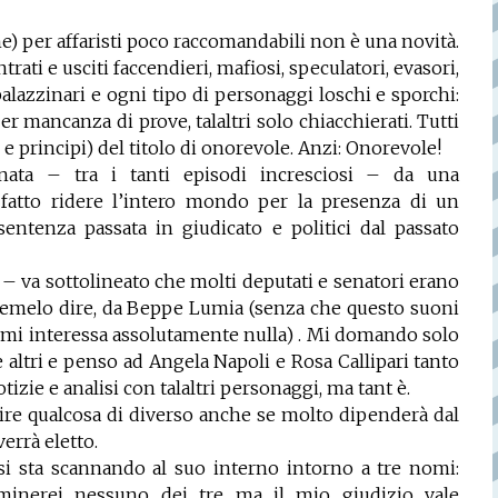
e) per affaristi poco raccomandabili non è una novità.
trati e usciti faccendieri, mafiosi, speculatori, evasori,
palazzinari e ogni tipo di personaggi loschi e sporchi:
 per mancanza di prove, talaltri solo chiacchierati. Tutti
 e principi) del titolo di onorevole. Anzi: Onorevole!
gnata – tra i tanti episodi incresciosi – da una
atto ridere l’intero mondo per la presenza di un
ntenza passata in giudicato e politici dal passato
 – va sottolineato che molti deputati e senatori erano
ciatemelo dire, da Beppe Lumia (senza che questo suoni
n mi interessa assolutamente nulla) . Mi domando solo
altri e penso ad Angela Napoli e Rosa Callipari tanto
izie e analisi con talaltri personaggi, ma tant è.
ire qualcosa di diverso anche se molto dipenderà dal
errà eletto.
ò si sta scannando al suo interno intorno a tre nomi:
minerei nessuno dei tre ma il mio giudizio vale