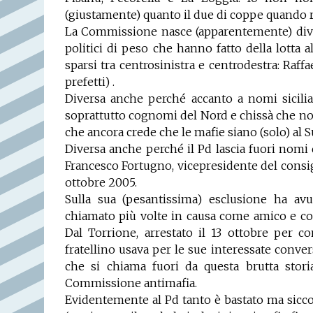
(giustamente) quanto il due di coppe quando 
La Commissione nasce (apparentemente) diver
politici di peso che hanno fatto della lotta al
sparsi tra centrosinistra e centrodestra: Raff
prefetti) .
Diversa anche perché accanto a nomi sicili
soprattutto cognomi del Nord e chissà che non
che ancora crede che le mafie siano (solo) al S
Diversa anche perché il Pd lascia fuori nomi 
Francesco Fortugno, vicepresidente del consigl
ottobre 2005.
Sulla sua (pesantissima) esclusione ha avu
chiamato più volte in causa come amico e con
Dal Torrione, arrestato il 13 ottobre per c
fratellino usava per le sue interessate conver
che si chiama fuori da questa brutta storia
Commissione antimafia.
Evidentemente al Pd tanto è bastato ma siccom