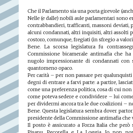
Che il Parlamento sia una porta girevole (anch
Nelle (e dalle) nobili aule parlamentari sono en
contrabbandieri, trafficanti, massoni deviati, 
alcuni condannati, altri inquisiti, altri assolti
costoro, comunque, fregiati (in sfregio a valori
Bene. La scorsa legislatura fu contrasse
Commissione bicamerale antimafia che ha f
nugolo impressionante di condannati con se
quantomeno opaco.
Per carità – per non passare per qualunquisti
degni di entrare a farvi parte: a partire, las
come una preferenza politica, cosa di cui no
come poteva sedere e condividere – lui come 
per dividermi ancora tra le due coalizioni – not
Bene. Questa legislatura sembra dover partor
presidente della Commissione antimafia che v
Il posto è assicurato a Forza Italia che per
Pisanu, Pecorella e La Loggia. Io non no