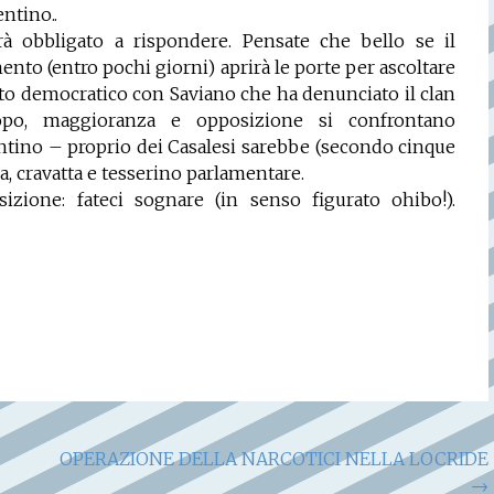
ntino..
rà obbligato a rispondere. Pensate che bello se il
ento (entro pochi giorni) aprirà le porte per ascoltare
nto democratico con Saviano che ha denunciato il clan
opo, maggioranza e opposizione si confrontano
tino – proprio dei Casalesi sarebbe (secondo cinque
a, cravatta e tesserino parlamentare.
zione: fateci sognare (in senso figurato ohibo!).
OPERAZIONE DELLA NARCOTICI NELLA LOCRIDE
→