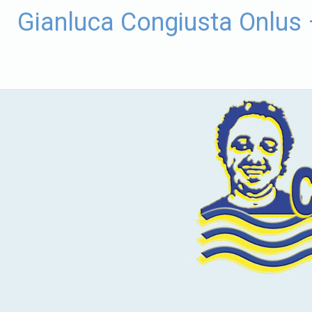
Vai
Gianluca Congiusta Onlus
al
contenuto