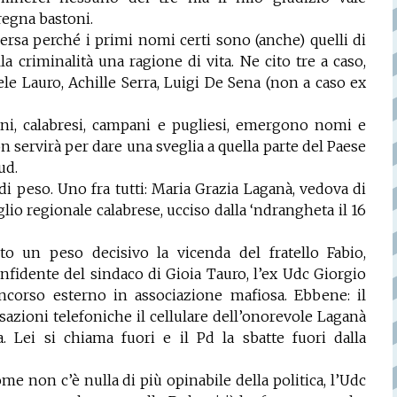
regna bastoni.
sa perché i primi nomi certi sono (anche) quelli di
la criminalità una ragione di vita. Ne cito tre a caso,
aele Lauro, Achille Serra, Luigi De Sena (non a caso ex
ani, calabresi, campani e pugliesi, emergono nomi e
 servirà per dare una sveglia a quella parte del Paese
ud.
di peso. Uno fra tutti: Maria Grazia Laganà, vedova di
io regionale calabrese, ucciso dalla ‘ndrangheta il 16
to un peso decisivo la vicenda del fratello Fabio,
fidente del sindaco di Gioia Tauro, l’ex Udc Giorgio
oncorso esterno in associazione mafiosa. Ebbene: il
sazioni telefoniche il cellulare dell’onorevole Laganà
. Lei si chiama fuori e il Pd la sbatte fuori dalla
e non c’è nulla di più opinabile della politica, l’Udc