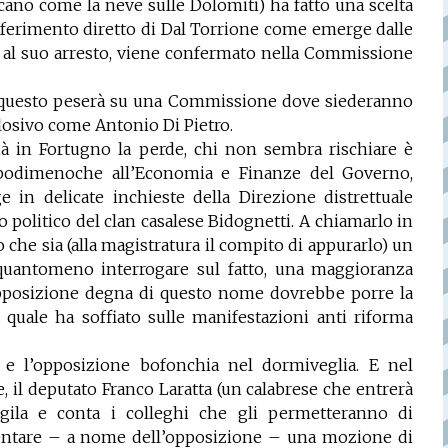
occano come la neve sulle Dolomiti) ha fatto una scelta
riferimento diretto di Dal Torrione come emerge dalle
o al suo arresto, viene confermato nella Commissione
 se questo peserà su una Commissione dove siederanno
losivo come Antonio Di Pietro.
à in Fortugno la perde, chi non sembra rischiare è
opodimenoche all’Economia e Finanze del Governo,
e in delicate inchieste della Direzione distrettuale
 politico del clan casalese Bidognetti. A chiamarlo in
 che sia (alla magistratura il compito di appurarlo) un
uantomeno interrogare sul fatto, una maggioranza
pposizione degna di questo nome dovrebbe porre la
 quale ha soffiato sulle manifestazioni anti riforma
 e l’opposizione bofonchia nel dormiveglia. E nel
, il deputato Franco Laratta (un calabrese che entrerà
gila e conta i colleghi che gli permetteranno di
entare – a nome dell’opposizione – una mozione di