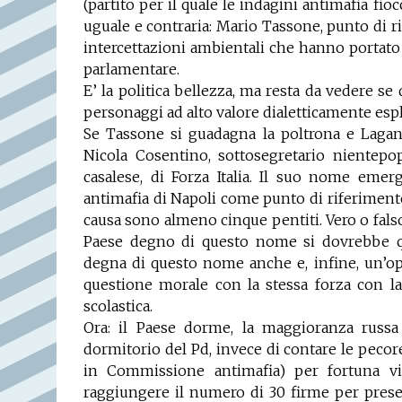
(partito per il quale le indagini antimafia fi
uguale e contraria: Mario Tassone, punto di 
intercettazioni ambientali che hanno portat
parlamentare.
E’ la politica bellezza, ma resta da vedere
personaggi ad alto valore dialetticamente esp
Se Tassone si guadagna la poltrona e Lagan
Nicola Cosentino, sottosegretario nientep
casalese, di Forza Italia. Il suo nome emerg
antimafia di Napoli come punto di riferimento
causa sono almeno cinque pentiti. Vero o falso
Paese degno di questo nome si dovrebbe q
degna di questo nome anche e, infine, un’o
questione morale con la stessa forza con la
scolastica.
Ora: il Paese dorme, la maggioranza russa
dormitorio del Pd, invece di contare le pecore
in Commissione antimafia) per fortuna vi
raggiungere il numero di 30 firme per pres