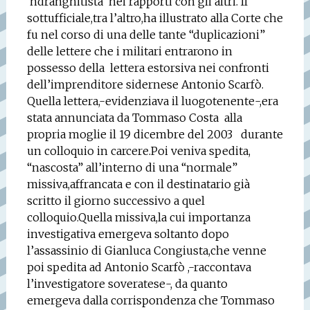
‘ndranghitista
nei rapporti con gli altri. Il
sottufficiale,tra l’altro,ha illustrato alla Corte che
fu nel corso di una delle tante “duplicazioni”
delle lettere che i militari entrarono in
possesso della
lettera estorsiva nei confronti
dell’imprenditore sidernese Antonio Scarfò.
Quella lettera,-evidenziava il luogotenente-,era
stata annunciata da Tommaso Costa
alla
propria moglie il 19 dicembre del 2003
durante
un colloquio in carcere.Poi veniva spedita,
“nascosta” all’interno di una “normale”
missiva,affrancata e con il destinatario già
scritto il giorno successivo a quel
colloquio.Quella missiva,la cui importanza
investigativa emergeva soltanto dopo
l’assassinio di Gianluca Congiusta,che venne
poi spedita ad Antonio Scarfò ,-raccontava
l’investigatore soveratese-, da quanto
emergeva dalla corrispondenza che Tommaso