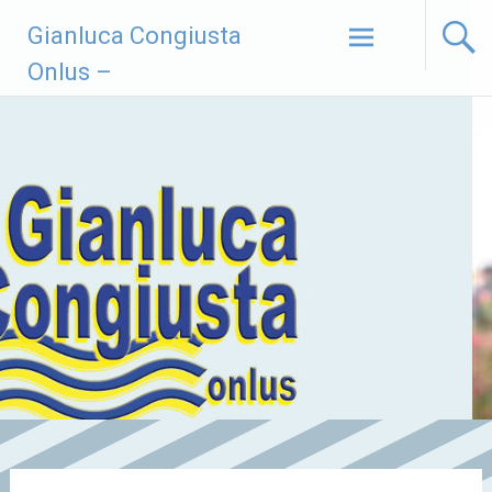
Vai
Gianluca Congiusta
al
contenuto
Onlus –