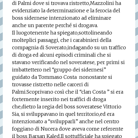
di Palmi dove si trovava ristretto,Mazzolini ha
evidenziato la determinazione e la ferocia del
boss sidernese intenzionato ad eliminare
anche un parente perché si drogava.
Il luogotenente ha spiegato,sottolineando
molteplici passaggi, che i carabinieri della
compagnia di Soverato,indagando su un traffico
di droga ed alcuni episodi criminali che si
stavano verificando nel soveratese, per primi si
imbattettero nel “gruppo dei sidernesi”
guidato da Tommaso Costa
nonostante si
trovasse ristretto nelle carceri di
Palmi.Scoprivano così che il “clan Costa ” si era
fortemente inserito nei traffici di droga
che,dietro la regia del boss soveratese Vittorio
Sia, si sviluppavano in quel territorio,ed era
intenzionato a “svilupparli” anche nel centro
foggiano di Nucera dove aveva come referente
il boss Barsan Kaled.Il sottufficiale ha spiegato