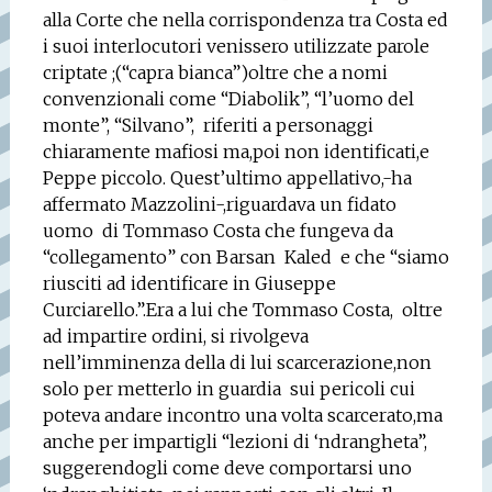
alla Corte che nella corrispondenza tra Costa ed
i suoi interlocutori venissero utilizzate parole
criptate ;(“capra bianca”)oltre che a nomi
convenzionali come “Diabolik”, “l’uomo del
monte”, “Silvano”,
riferiti a personaggi
chiaramente mafiosi ma,poi non identificati,e
Peppe piccolo. Quest’ultimo appellativo,-ha
affermato Mazzolini-,riguardava un fidato
uomo
di Tommaso Costa che fungeva da
“collegamento” con Barsan
Kaled
e che “siamo
riusciti ad identificare in Giuseppe
Curciarello.”.Era a lui che Tommaso Costa,
oltre
ad impartire ordini, si rivolgeva
nell’imminenza della di lui scarcerazione,non
solo per metterlo in guardia
sui pericoli cui
poteva andare incontro una volta scarcerato,ma
anche per impartigli “lezioni di ‘ndrangheta”,
suggerendogli come deve comportarsi uno