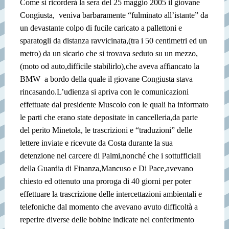
Come si ricorderà la sera del 25 maggio 2005 il giovane
Congiusta,
veniva barbaramente “fulminato all’istante” da
un devastante colpo di fucile caricato a pallettoni e
sparatogli da distanza ravvicinata,(tra i 50 centimetri ed un
metro) da un sicario che si trovava seduto su un mezzo,
(moto od auto,difficile stabilirlo),che aveva affiancato la
BMW
a bordo della quale il giovane Congiusta stava
rincasando.L’udienza si apriva con le comunicazioni
effettuate dal presidente Muscolo con le quali ha informato
le parti che erano state depositate in cancelleria,da parte
del perito Minetola, le trascrizioni e “traduzioni” delle
lettere inviate e ricevute da Costa durante la sua
detenzione nel carcere di Palmi,nonché che i sottufficiali
della Guardia di Finanza,Mancuso e Di Pace,avevano
chiesto ed ottenuto una proroga di 40 giorni per poter
effettuare la trascrizione delle intercettazioni ambientali e
telefoniche dal momento che avevano avuto difficoltà a
reperire diverse delle bobine indicate nel conferimento