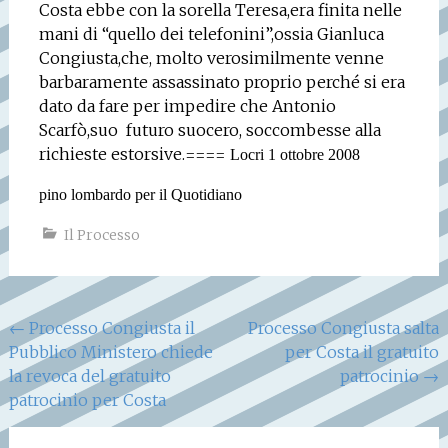
Costa ebbe con la sorella Teresa,era finita nelle
mani di “quello dei telefonini”,ossia Gianluca
Congiusta,che, molto verosimilmente venne
barbaramente assassinato proprio perché si era
dato da fare per impedire che Antonio
Scarfò,suo
futuro suocero, soccombesse alla
richieste estorsive.====
Locri 1 ottobre 2008
pino lombardo
per il Quotidiano
Il Processo
Navigazione
←
Processo Congiusta il
Processo Congiusta salta
Pubblico Ministero chiede
per Costa il gratuito
articoli
la revoca del gratuito
patrocinio
→
patrocinio per Costa