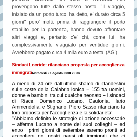
provengono tutte dallo stesso posto. "Il viaggio,
iniziato da un porto turco, ha detto, e' durato circa 5
giorni" pero' molti, prima di raggiungere il porto
stabilito per la partenza, hanno dovuto affrontare
altri viaggi e, pertanto c'e' chi, come lui, ha
complessivamente viaggiato per ventidue giorni.
Avrebbero pagato circa 4 mila euro a testa. (AGI)
Sindaci Locride: rilanciano proposta per accoglienza
immigrati
Mercoledì 27 Agosto 2008 20:35
A meno di 24 ore dall'ultimo sbarco di clandestini
sulle coste della Calabria ionica – 155 tra uomini,
donne e bambini tra cui qualche neonato – i sindaci
di Riace, Domenico Lucano, Caulonia, Ilario
Ammendolia, e Stignano, Piero Sasso rilanciano la
loro proposta per l'accoglienza e la solidarieta'.
''Abbiamo definito le strategie di azione necessarie
– afferma Lucano a nome dei suoi colleghi – ed
entro i primi giorni di settembre saremo pronti ad
accogliere nei nostri paesi gli immigrati che ci