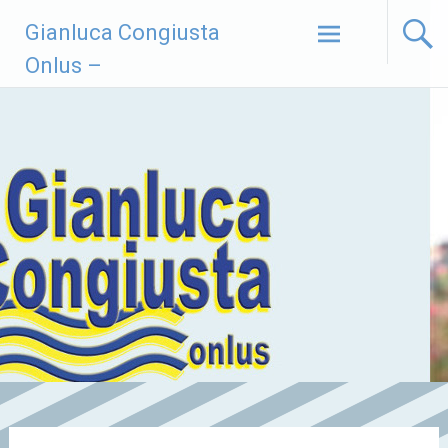
Vai
Gianluca Congiusta
al
contenuto
Onlus –