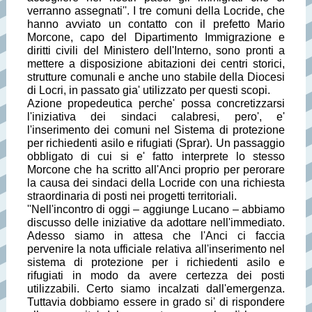
verranno assegnati''. I tre comuni della Locride, che
hanno avviato un contatto con il prefetto Mario
Morcone, capo del Dipartimento Immigrazione e
diritti civili del Ministero dell'Interno, sono pronti a
mettere a disposizione abitazioni dei centri storici,
strutture comunali e anche uno stabile della Diocesi
di Locri, in passato gia' utilizzato per questi scopi.
Azione propedeutica perche' possa concretizzarsi
l'iniziativa dei sindaci calabresi, pero', e'
l'inserimento dei comuni nel Sistema di protezione
per richiedenti asilo e rifugiati (Sprar). Un passaggio
obbligato di cui si e' fatto interprete lo stesso
Morcone che ha scritto all'Anci proprio per perorare
la causa dei sindaci della Locride con una richiesta
straordinaria di posti nei progetti territoriali.
''Nell'incontro di oggi – aggiunge Lucano – abbiamo
discusso delle iniziative da adottare nell'immediato.
Adesso siamo in attesa che l'Anci ci faccia
pervenire la nota ufficiale relativa all'inserimento nel
sistema di protezione per i richiedenti asilo e
rifugiati in modo da avere certezza dei posti
utilizzabili. Certo siamo incalzati dall'emergenza.
Tuttavia dobbiamo essere in grado si' di rispondere