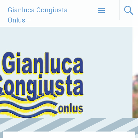
Vai
Gianluca Congiusta
al
contenuto
Onlus –