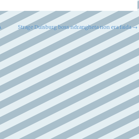
A
Strage Duisburg boss ndrangheta non era faida
→