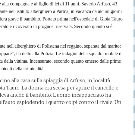
e alla compagna e al figlio di lei di 11 anni. Saverio Arfuso, 43
te nell'istituto alberghiero a Parma, in vacanza da alcuni giorni
niera grave il bambino. Portato prima nell'ospedale di Gioia Tauro
erato e ricoverato in prognosi riservata. Secondo quanto si è
nte nell'alberghiero di Polistena nel reggino, separata dal marito:
ppare", ha detto alla Polizia. Le indagini della squadra mobile di
ata della vittima. Incensurato, secondo quanto emerso dalle prime
bienti della criminalità.
cino alla casa sulla spiaggia di Arfuso, in località
ia Tauro. La donna era scesa per aprire il cancello e
edeva anche il bambino. L'uomo incappucciato ha
ll'auto esplodendo i quattro colpi contro il rivale. Un