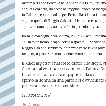
mentre ieri notte rientrava nella sua casa a Palmi, insiem
anni di Seminara, un paese nel reggino, cuoco ed insegnan
in Calabria, è morto sul colpo. Ferito alla schiena in ma
e poi in quello di Reggio Calabria, il bambino è stato op
appreso, comunque, non sarebbe in pericolo di vita.
Illesa la compagna della vittima, P.Z. di 46 anni, insegna
"E' stato un uomo incappucciato a sparare. L'ho visto sca
Reggio Calabria sarebbero indirizzate verso la vita priv
indagini, il professore non avrebbe avuto rapporti con am
Il killer aspettava nascosto dietro una siepe, vi
Ciambra, al confine tra i comuni di Palmi e Gio
far entrare l'auto del compagno sulla quale s
spinto la donna da una parte e si è avvicinato a
pallettone ha ferito il bambino.
(
18 agosto 2008
)
Cronaca