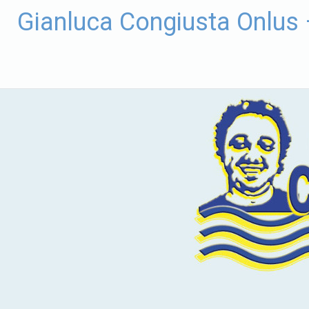
Vai
Gianluca Congiusta Onlus
al
contenuto