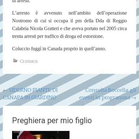
di arresti.
L’arresto è avvenuto nell’ambito dell’operazione
Nostromo di cui si occupa il pm della Dda di Reggio
Calabria Nicola Gratteri e che aveva portato nel 2005 circa
trenta arresti per traffico di droga ed estorsione.
Coluccio fuggì in Canada proprio in quell’anno.
Cronaca
Navigazione
←
SIDERNO PIANTE DI
Consulta Roccella: gli
CANAPA IN GIARDINO
eventi in programma
→
articoli
Preghiera per mio figlio