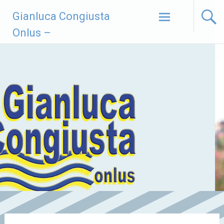
Vai
Gianluca Congiusta
al
contenuto
Onlus –