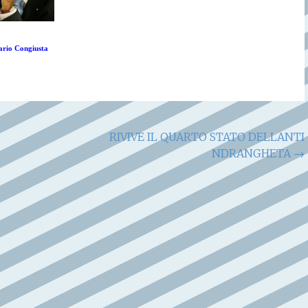
rio Congiusta
RIVIVE IL QUARTO STATO DELLANTI
NDRANGHETA
→