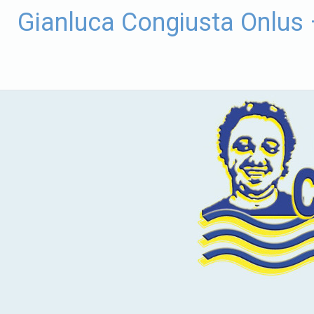
Vai
Gianluca Congiusta Onlus
al
contenuto