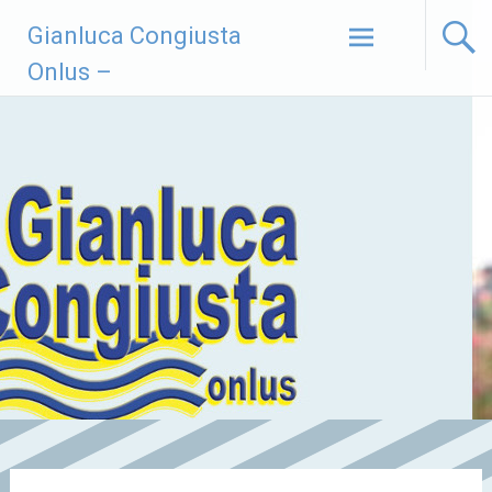
Vai
Gianluca Congiusta
al
contenuto
Onlus –