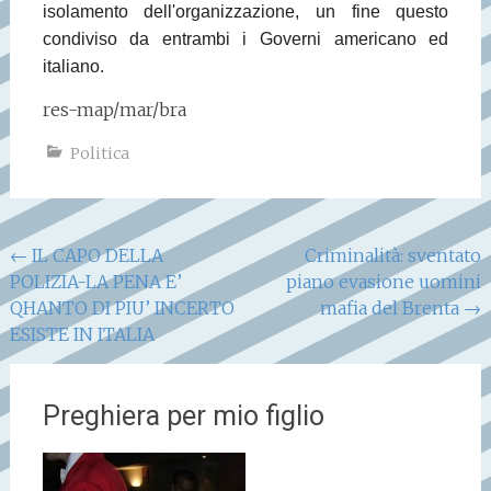
isolamento dell'organizzazione, un fine questo
condiviso da entrambi i Governi americano ed
italiano.
res-map/mar/bra
Politica
Navigazione
←
IL CAPO DELLA
Criminalità: sventato
POLIZIA-LA PENA E’
piano evasione uomini
articoli
QHANTO DI PIU’ INCERTO
mafia del Brenta
→
ESISTE IN ITALIA
Preghiera per mio figlio