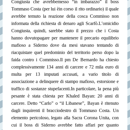
Congiusta che avrebbe
messo “in imbarazzo” il boss
Tommaso Costa (per lui èin corso il rito ordinario) il quale
avrebbe temuto la reazione della cosca Commisso non
informata della richiesta di denaro agli Scarfò.
L’omicidio
Congiusta, quindi, sarebbe stato il prezzo che i Costa
hanno dovuto
pagare per mantenere il precario equilibrio
mafioso a Siderno dove da mesi stavano tentando di
riacquistare quel predominio del territorio perso dopo la
faida contro i Commisso.
Il pm De Bernardo ha chiesto
complessivamente 134 anni di carcere e 72 mila euro di
multa per 13 imputati accusati, a vario titolo di
associazione a delinquere di stampo mafioso, estorsione e
traffico di sostanze stupefacenti.
In particolare, la pena più
pesante è stata chiesta per Khaled Bayan: 20 anni di
carcere. Detto “Carlo” o “il Libanese”, Bayan è ritenuto
dagli inquirenti il braccio
destro di Tommaso Costa. Un
elemento pericoloso, legato alla Sacra Corona Unita, con
cui il boss di Siderno avrebbe fatto affari per quanto