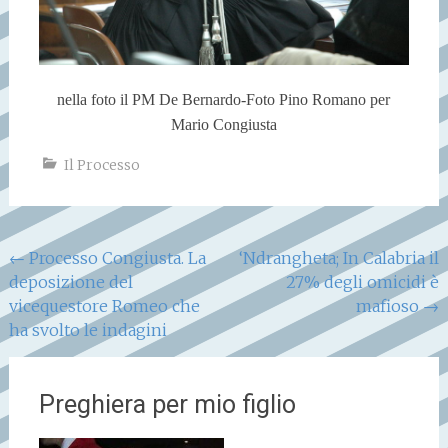
nella foto il PM De Bernardo-Foto Pino Romano per
Mario Congiusta
Il Processo
Navigazione
←
Processo Congiusta. La
‘Ndrangheta; In Calabria il
deposizione del
27% degli omicidi è
articoli
vicequestore Romeo che
mafioso
→
ha svolto le indagini
Preghiera per mio figlio