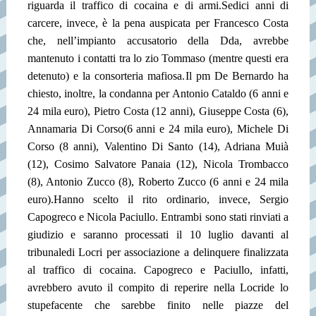
riguarda il traffico di cocaina e di armi.
Sedici anni di
carcere, invece, è la pena auspicata per Francesco Costa
che, nell’impianto accusatorio della Dda, avrebbe
mantenuto i contatti tra lo zio Tommaso (mentre questi era
detenuto) e la consorteria mafiosa.
Il pm De Bernardo ha
chiesto, inoltre, la condanna per Antonio Cataldo (6 anni e
24 mila euro), Pietro Costa (12 anni), Giuseppe Costa (6),
Annamaria Di Corso
(6 anni e 24 mila euro), Michele Di
Corso (8 anni), Valentino Di Santo (14), Adriana Muià
(12), Cosimo Salvatore Panaia (12), Nicola Trombacco
(8), Antonio Zucco (8), Roberto Zucco (6 anni e 24 mila
euro).
Hanno scelto il rito ordinario, invece, Sergio
Capogreco e Nicola Paciullo. Entrambi sono stati rinviati a
giudizio e saranno processati il 10 luglio davanti al
tribunale
di Locri per associazione a delinquere finalizzata
al traffico di cocaina. Capogreco e Paciullo, infatti,
avrebbero avuto il compito di reperire nella Locride lo
stupefacente che sarebbe finito nelle piazze del