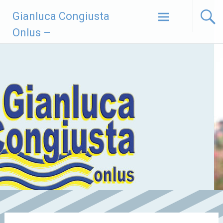
Vai
Gianluca Congiusta
al
contenuto
Onlus –