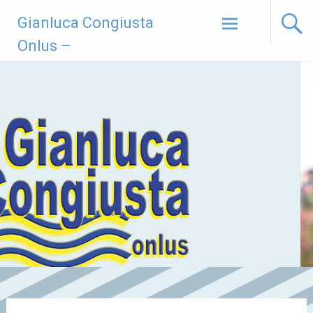
Vai
Gianluca Congiusta
al
contenuto
Onlus –