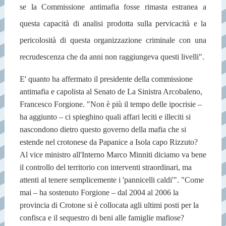
se la Commissione antimafia fosse rimasta estranea a
questa capacità di analisi prodotta sulla pervicacità e la
pericolosità di questa organizzazione criminale con una
recrudescenza che da anni non raggiungeva questi livelli".
E' quanto ha affermato il presidente della commissione
antimafia e capolista al Senato de La Sinistra Arcobaleno,
Francesco Forgione. "Non è più il tempo delle ipocrisie –
ha aggiunto – ci spieghino quali affari leciti e illeciti si
nascondono dietro questo governo della mafia che si
estende nel crotonese da Papanice a Isola capo Rizzuto?
Al vice ministro all'Interno Marco Minniti diciamo va bene
il controllo del territorio con interventi straordinari, ma
attenti al tenere semplicemente i 'pannicelli caldi'". "Come
mai – ha sostenuto Forgione – dal 2004 al 2006 la
provincia di Crotone si è collocata agli ultimi posti per la
confisca e il sequestro di beni alle famiglie mafiose?