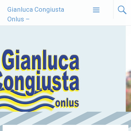
Vai
Gianluca Congiusta
al
contenuto
Onlus –