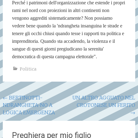
Perché i patrimoni dell'organizzazione che estende i propri
rami nel nord con proiezioni in altri continenti non
vengono aggrediti sistematicamente? Non possiamo
vedere bene quando la 'ndrangheta insanguina le strade e
tenere gli occhi chiusi quando tesse i rapporti tra politica e
imprenditoria. Quando sta accadendo, la violenza e il
sangue di questi giorni pregiudicano la serenita'
democratica di questa campagna elettorale".
Politica
Navigazione
←
BERTINOTTI-
UN ALTRO AGGUATO NEL
NDRANGHETA-NO A
CROTONESE UN FERITO
articoli
LOGICA EMERGENZA
→
Preghiera per mio figlio