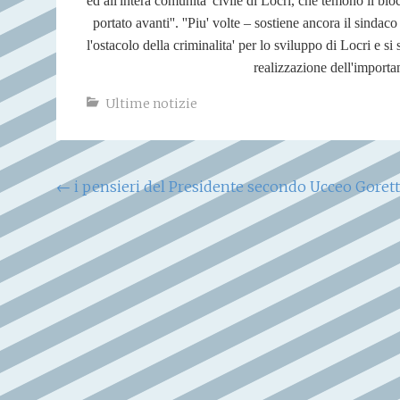
ed all'intera comunita' civile di Locri, che temono il b
portato avanti''. ''Piu' volte – sostiene ancora il sindaco
l'ostacolo della criminalita' per lo sviluppo di Locri e si
realizzazione dell'importa
Ultime notizie
Navigazione
←
i pensieri del Presidente secondo Ucceo Gorett
articoli