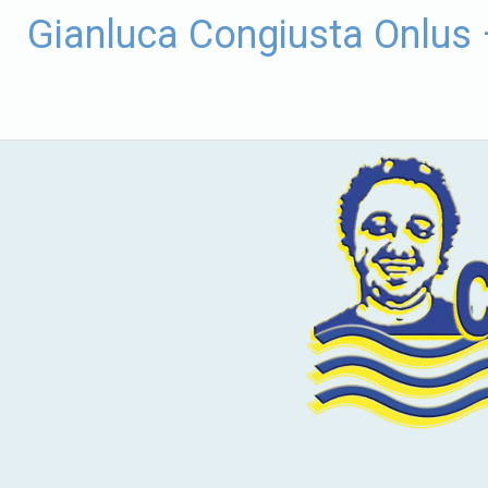
Vai
Gianluca Congiusta Onlus
al
contenuto