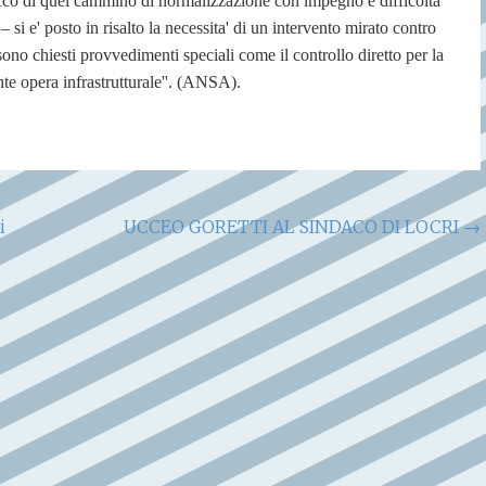
locco di quel cammino di normalizzazione con impegno e difficolta'
 – si e' posto in risalto la necessita' di un intervento mirato contro
 sono chiesti provvedimenti speciali come il controllo diretto per la
nte opera infrastrutturale''. (ANSA).
i
UCCEO GORETTI AL SINDACO DI LOCRI
→