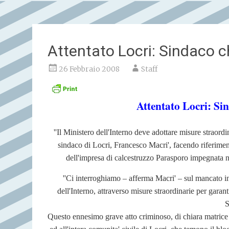
Attentato Locri: Sindaco c
26 Febbraio 2008
Staff
Attentato Locri: Sin
''Il Ministero dell'Interno deve adottare misure straordin
sindaco di Locri, Francesco Macri', facendo riferimento
dell'impresa di calcestruzzo Parasporo impegnata n
''Ci interroghiamo – afferma Macri' – sul mancato in
dell'Interno, attraverso misure straordinarie per garan
S
Questo ennesimo grave atto criminoso, di chiara matric