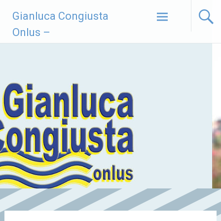
Vai
Gianluca Congiusta
al
contenuto
Onlus –