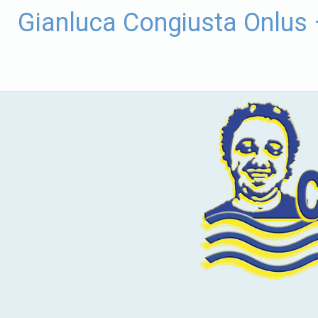
Vai
Gianluca Congiusta Onlus
al
contenuto