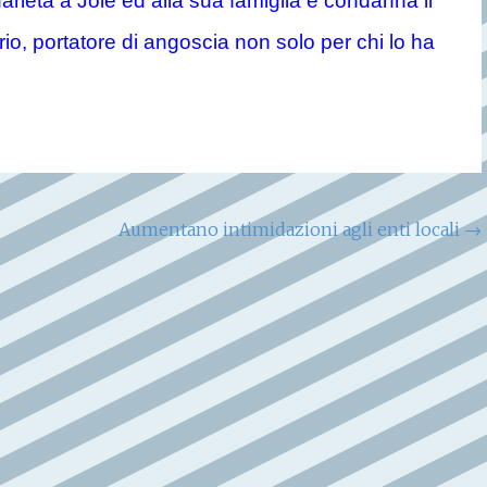
arietà a Jole ed alla sua famiglia e condanna il
rio, portatore di angoscia non solo per chi lo ha
Aumentano intimidazioni agli enti locali
→