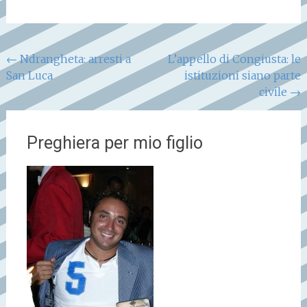
Navigazione
←
Ndrangheta: arresti a
L’appello di Congiusta: le
San Luca
istituzioni siano parte
articoli
civile
→
Preghiera per mio figlio