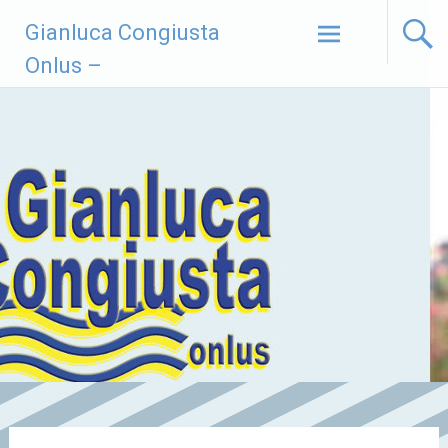
Vai
Gianluca Congiusta
al
contenuto
Onlus –