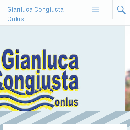
Vai
Gianluca Congiusta
al
contenuto
Onlus –