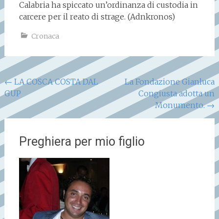
Calabria ha spiccato un’ordinanza di custodia in
carcere per il reato di strage. (Adnkronos)
Cronaca
Navigazione
←
LA COSCA COSTA DAL
La Fondazione Gianluca
GUP
Congiusta adotta un
articoli
Monumento.
→
Preghiera per mio figlio