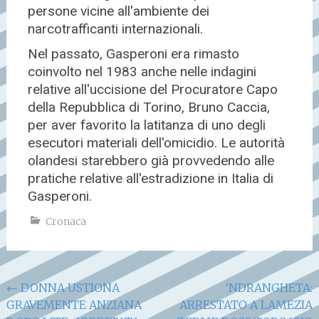
persone vicine all'ambiente dei
narcotrafficanti internazionali.
Nel passato, Gasperoni era rimasto
coinvolto nel 1983 anche nelle indagini
relative all'uccisione del Procuratore Capo
della Repubblica di Torino, Bruno Caccia,
per aver favorito la latitanza di uno degli
esecutori materiali dell'omicidio. Le autorità
olandesi starebbero già provvedendo alle
pratiche relative all'estradizione in Italia di
Gasperoni.
Cronaca
Navigazione
←
DONNA USTIONA
‘NDRANGHETA:
GRAVEMENTE ANZIANA
ARRESTATO A LAMEZIA
articoli