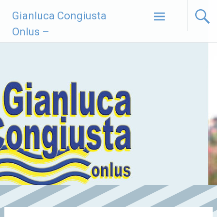
Vai
Gianluca Congiusta
al
contenuto
Onlus –