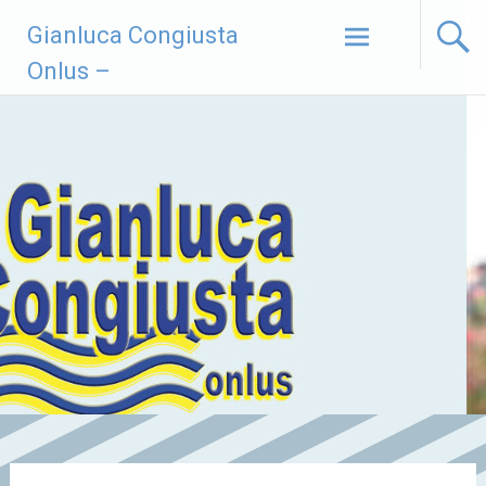
Vai
Gianluca Congiusta
al
contenuto
Onlus –