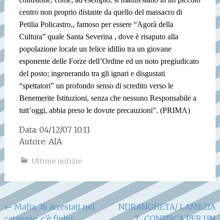
centro non proprio distante da quello del massacro di
Petilia Policastro,, famoso per essere “Agorà della
Cultura” quale Santa Severina , dove è risaputo alla
popolazione locale un felice idillio tra un giovane
esponente delle Forze dell’Ordine ed un noto pregiudicato
del posto; ingenerando tra gli ignari e disgustati
“spettatori” un profondo senso di scredito verso le
Benemerite Istituzioni, senza che nessuno Responsabile a
tutt’oggi, abbia preso le dovute precauzioni". (PRIMA)
Data: 04/12/07 10:11
Autore: AIA
Ultime notizie
Navigazione
←
Mafia, 38 arrestati nel
NDRANGHETA/ LAMEZIA
catanese, c’è figlio
T., CONFISCA PER UN