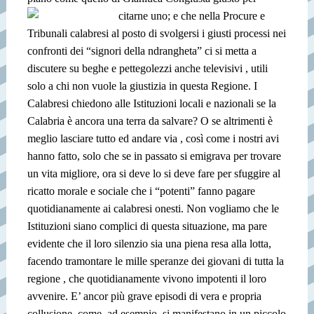
citarne uno; e che nella Procure e
Tribunali calabresi al posto di svolgersi i giusti processi nei
confronti dei “signori della ndrangheta” ci si metta a
discutere su beghe e pettegolezzi anche televisivi , utili
solo a chi non vuole la giustizia in questa Regione. I
Calabresi chiedono alle Istituzioni locali e nazionali se la
Calabria è ancora una terra da salvare? O se altrimenti è
meglio lasciare tutto ed andare via , così come i nostri avi
hanno fatto, solo che se in passato si emigrava per trovare
un vita migliore, ora si deve lo si deve fare per sfuggire al
ricatto morale e sociale che i “potenti” fanno pagare
quotidianamente ai calabresi onesti. Non vogliamo che le
Istituzioni siano complici di questa situazione, ma pare
evidente che il loro silenzio sia una piena resa alla lotta,
facendo tramontare le mille speranze dei giovani di tutta la
regione , che quotidianamente vivono impotenti il loro
avvenire. E’ ancor più grave episodi di vera e propria
collusione, come, ad esempio, si manifestano in un piccolo