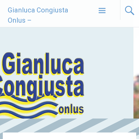
Vai
Gianluca Congiusta
al
contenuto
Onlus –