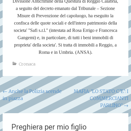
Divisione Anticrimine della Questura di Reggio Calabria,
a seguito del decreto emanato dal Tribunale – Sezione
Misure di Prevenzione del capoluogo, ha eseguito la
confisca delle quote sociali e dell'intero patrimonio della
societa' ''Safi s.r.l.'' (intestata ad Rosa Errigo e Francesca
Gangemi) e, in particolare, di tutti i beni immobili di
proprieta' della societa'. Si tratta di immobili a Reggio, a
Roma e in Umbria. (ANSA).
Cronaca
Navigazione
←
Anche la Polizia scende
MAFIA: ‘LO STATO C’E’: I
in piazza
COMMERCIANTI
articoli
PARLINO’
→
Preghiera per mio figlio