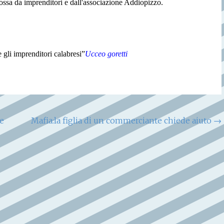
mossa da imprenditori e dall'associazione Addiopizzo.
 gli imprenditori calabresi”
Ucceo goretti
De
Mafia:la figlia di un commerciante chiede aiuto
→