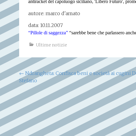
antiracket del capoluogo siciliano, 'Libero Futuro', pro
autore: marco d'amato
data: 10.11.2007
“Pillole di saggezza”
“sarebbe bene che parlassero anche
Ultime notizie
Navigazione
←
Ndrangheta: Confisca beni e società ai cugini 
Stefano
articoli