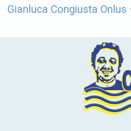
Vai
Gianluca Congiusta Onlus
al
contenuto