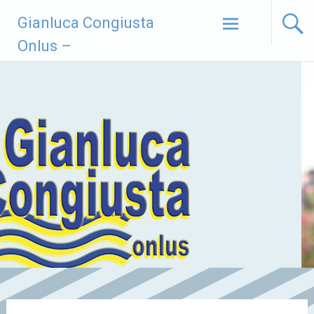
Vai
Gianluca Congiusta
al
contenuto
Onlus –