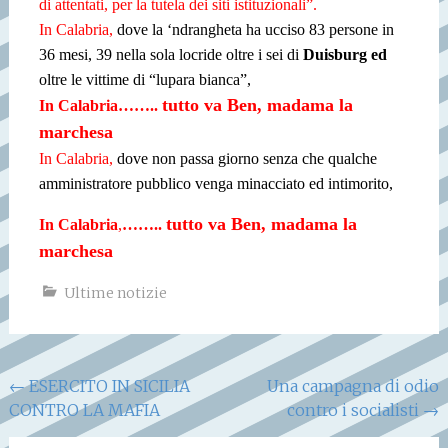
di attentati, per la tutela dei siti istituzionali”.
In Calabria,
dove la ‘ndrangheta ha ucciso 83 persone in
36 mesi, 39 nella sola locride oltre i sei di
Duisburg ed
oltre le vittime di “lupara bianca”,
tutto va Ben, madama la
In Calabria
……..
marchesa
In Calabria,
dove non passa giorno senza che qualche
amministratore pubblico venga minacciato ed intimorito,
tutto va Ben, madama la
In Calabria
,
……..
marchesa
Ultime notizie
Navigazione
←
ESERCITO IN SICILIA
Una campagna di odio
CONTRO LA MAFIA
contro i socialisti
→
articoli