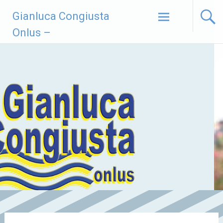
Vai
Gianluca Congiusta
al
contenuto
Onlus –