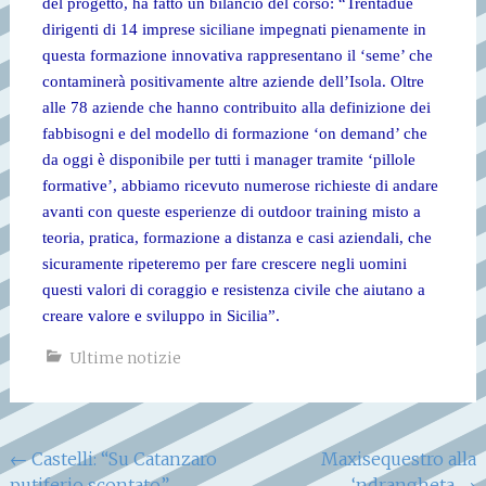
del progetto, ha fatto un bilancio del corso: “Trentadue
dirigenti di 14 imprese siciliane impegnati pienamente in
questa formazione innovativa rappresentano il ‘seme’ che
contaminerà positivamente altre aziende dell’Isola. Oltre
alle 78 aziende che hanno contribuito alla definizione dei
fabbisogni e del modello di formazione ‘on demand’ che
da oggi è disponibile per tutti i manager tramite ‘pillole
formative’, abbiamo ricevuto numerose richieste di andare
avanti con queste esperienze di outdoor training misto a
teoria, pratica, formazione a distanza e casi aziendali, che
sicuramente ripeteremo per fare crescere negli uomini
questi valori di coraggio e resistenza civile che aiutano a
creare valore e sviluppo in Sicilia”.
Ultime notizie
Navigazione
←
Castelli: “Su Catanzaro
Maxisequestro alla
putiferio scontato”
‘ndrangheta
→