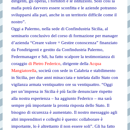
dirigenti, gli operai, i fornitori e le istituzioni. Solo così la
mafia potrà davvero essere sconfitta e le aziende potranno
svilupparsi alla pari, anche in un territorio difficile come il
nostro”.
Oggi a Palermo, nella sede di Confindustria Sicilia, al
seminario conclusivo del corso di formazione per manager
d’azienda “Creare valore = Gestire conoscenza” finanziato
da Fondirigenti e gestito da Confindustria Palermo,
Federmanager e Sdi, ha fatto scalpore la testimonianza di
coraggio
di Pietro Federico
, dirigente della
Acqua
Mangiatorella
, società con sede in Calabria e stabilimento
in Sicilia, per due anni minacciata e tutelata dallo Stato con
vigilanza armata ventiquattro ore su ventiquattro. “Oggi
per un’impresa in Sicilia è più facile denunciare rispetto
alla nostra esperienza – ha aggiunto Federico – ma sarà
sempre più importante la pronta risposta dello Stato. Il
bisogno di sicurezza è aumentato. Il nostro messaggio agli
altri imprenditori e colleghi è questo: collaborare è
importante, lo è altrettanto il non essere soli”. Gli ha fatto