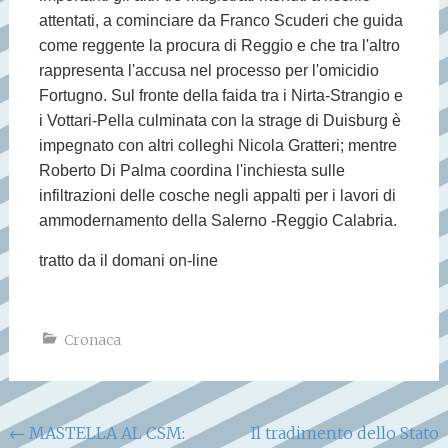
attentati, a cominciare da Franco Scuderi che guida
come reggente la procura di Reggio e che tra l'altro
rappresenta l'accusa nel processo per l'omicidio
Fortugno. Sul fronte della faida tra i Nirta-Strangio e
i Vottari-Pella culminata con la strage di Duisburg è
impegnato con altri colleghi Nicola Gratteri; mentre
Roberto Di Palma coordina l'inchiesta sulle
infiltrazioni delle cosche negli appalti per i lavori di
ammodernamento della Salerno -Reggio Calabria.
tratto da il domani on-line
Cronaca
Navigazione
←
MASTELLA AL CSM:
Il tradimento dello Stato