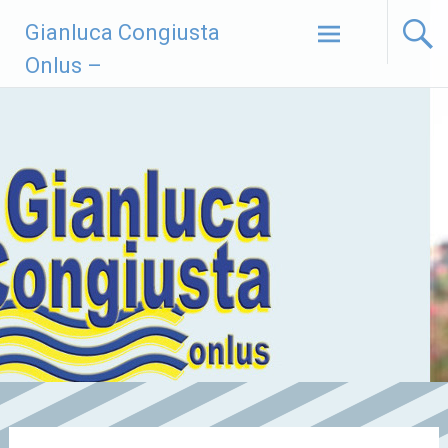
Vai
Gianluca Congiusta
al
contenuto
Onlus –