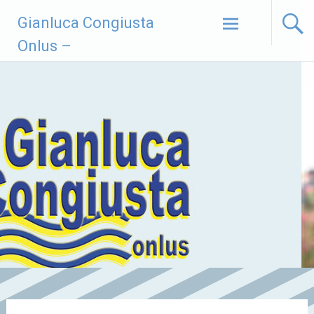
Vai
Gianluca Congiusta
al
contenuto
Onlus –