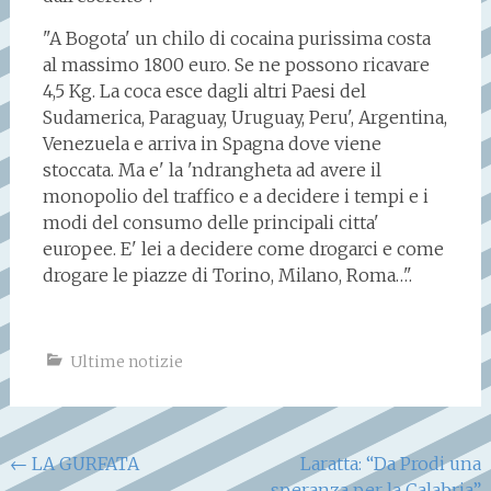
"A Bogota' un chilo di cocaina purissima costa
al massimo 1800 euro. Se ne possono ricavare
4,5 Kg. La coca esce dagli altri Paesi del
Sudamerica, Paraguay, Uruguay, Peru', Argentina,
Venezuela e arriva in Spagna dove viene
stoccata. Ma e' la 'ndrangheta ad avere il
monopolio del traffico e a decidere i tempi e i
modi del consumo delle principali citta'
europee. E' lei a decidere come drogarci e come
drogare le piazze di Torino, Milano, Roma…".
Ultime notizie
Navigazione
←
LA GURFATA
Laratta: “Da Prodi una
speranza per la Calabria”