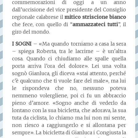
commemorazioni di oggi a un anno
dall’uccisione del vice presidente del Consiglio
regionale calabrese il
mitico striscione bianco
che fece, con quello di “
ammazzateci tutti
”, il
giro del mondo.
I SOGNI
– «Ma quando torniamo a casa la sera
– spiega Roberta, tra le lacrime – è un’altra
cosa. Quando ci chiudiamo alle spalle quella
porta arriva l’ora del dolore». Lei una volta
sognò Gianluca, gli diceva «stai attento, perché
c’è qualcuno che ti vuole fare del male», ma lui
le rispondeva che no, nessuno poteva
nemmeno volergliene, poi ci fu un abbraccio
pieno d’amore. «Sogno anche di vederlo da
lontano con la sua bicicletta, che adorava, la sua
tuta da ciclista, lo chiamo ma lui non mi sente,
non riesco a raggiungerlo e si allontana per
sempre». La bicicletta di Gianluca i Congiusta la