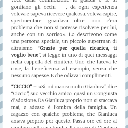
gonfiano gli occhi – , da ogni esperienza
voleva e sapeva ricevere qualcosa, voleva capire,
sperimentare, guardava oltre, non c’era
problema che non si potesse risolvere per lui,
anche con un sorriso». Lo descrivono come
una persona speciale, un piccolo superman di
altruismo. “
Grazie per quella ricarica, ti
voglio bene
”, si legge in uno di quei messaggi
nella cappella del cimitero. Uno che faceva le
cose, la beneficenza ad esempio, senza che
nessuno sapesse. E che odiava i complimenti.
“CICCIO”
– «Sì, mi manca molto Gianluca”, dice
“Ciccio”, suo vecchio amico, quasi un Congiusta
d’adozione. Da Gianluca proprio non si staccava
mai, e adesso è l’ombra della famiglia. Un
ragazzo con qualche problema, che Gianluca
amava proprio per questo. Passa ore ed ore al
cimitero sulla sua tomba. Il sorriso di Gianluca