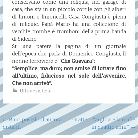
conservano come una reliquia, nel garage di
casa, che sta in un piccolo cortile con gli alberi
di limoni e limoncelli. Casa Congiusta è piena
di reliquie. Papà Mario ha una collezione di
vecchie trombe e tromboni della prima banda
di Siderno.
Su una parete la pagina di un giornale
dell’epoca che parla di Domenico Congiusta, il
nonno ferroviere e “
Che Guevara
”:
“
Semplice, ma duro; non smise di lottare fino
all’ultimo, fiducioso nel sole dell’avvenire.
Che non arrivò”.
Ultime notizie
Navigazione
←
Burc, posizioni ancora
Gratteri: “arginare la mafie
distanti
in quattro anni”
→
articoli