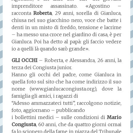
imprenditore assassinato. «Agostino –
racconta
Roberta
, 29 anni, sorella di Gianluca,
chiusa nel suo giacchino nero, voce che batte i
denti in un misto di freddo, tensione e lacrime
– ha messo una croce nel giardino di casa, è per
Gianluca. Poi ha detto al papà: gli faccio vedere
io a quelli là quando sarò grande».
GLI OCCHI
– Roberta, e Alessandra, 26 anni, la
terza dei Congiusta junior.
Hanno gli occhi del padre, come Gianluca in
quella foto sul sito che ha come indirizzo il suo
nome (www.gianlucacongiusta.org), dove la
famiglia gli amici, i ragazzi di
“Adesso ammazzateci tutti”, raccolgono notizie,
foto, aggiornano – pubblicando
i bollettini medici – sulle condizioni di
Mario
Congiusta
, 60 anni, che da quattro giorni ormai
fa lo sciopero della fame in piazza del Tribunale