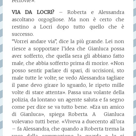
Ferrovie».
VIA DA LOCRI?
– Roberta e Alessandra
ascoltano orgogliose. Ma non è certo che
restino a Locri dopo tutto quello che è
successo.
“Vorrei andare via”, dice la più grande. Lei non
riesce a sopportare l’idea che Gianluca possa
aver sofferto, che quella sera gli abbiano fatto
male, che abbia sofferto prima di morire. «Non
posso sentir parlare di spari, di uccisioni, sto
male tutte le volte; se vedo Alessandra tagliare
il pane devo girare lo sguardo, le ripeto mille
volte di stare attenta». Passa una volante della
polizia, da lontano un agente saluta e fa segno
come per dire se va tutto bene. »Era un amico
di Gianluca», spiega Roberta. A Gianluca
volevano tutti bene. «Viveva a duecento all’ora
– fa Alessandra, che quando a Roberta trema la
voce dalla commozione la guarda e le si