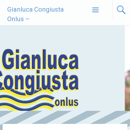
Vai
Gianluca Congiusta
al
contenuto
Onlus –