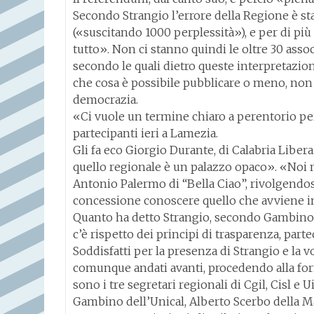
Secondo Strangio l’errore della Regione è sta
(«suscitando 1000 perplessità»), e per di più i
tutto». Non ci stanno quindi le oltre 30 asso
secondo le quali dietro queste interpretazioni 
che cosa è possibile pubblicare o meno, non c
democrazia.
«Ci vuole un termine chiaro a perentorio per
partecipanti ieri a Lamezia.
Gli fa eco Giorgio Durante, di Calabria Libera
quello regionale è un palazzo opaco». «Noi
Antonio Palermo di “Bella Ciao”, rivolgendos
concessione conoscere quello che avviene i
Quanto ha detto Strangio, secondo Gambino
c’è rispetto dei principi di trasparenza, par
Soddisfatti per la presenza di Strangio e la v
comunque andati avanti, procedendo alla form
sono i tre segretari regionali di Cgil, Cisl e U
Gambino dell’Unical, Alberto Scerbo della M