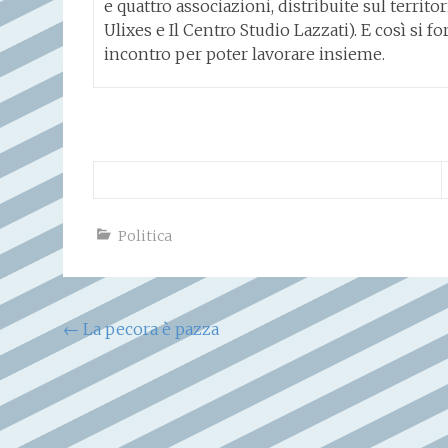
e quattro associazioni, distribuite sul territ
Ulixes e Il Centro Studio Lazzati). E così si f
incontro per poter lavorare insieme.
Politica
Navigazione
←
La pecora è pazza
articoli