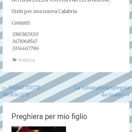
Uniti per una nuova Calabria
Contatti:
3381382920
3471068547
3334467796
Politica
Navigazione
←
SIAMO TUTTI
La ‘ndrangheta spiegata
MORALISTI
da Grasso
→
articoli
Preghiera per mio figlio