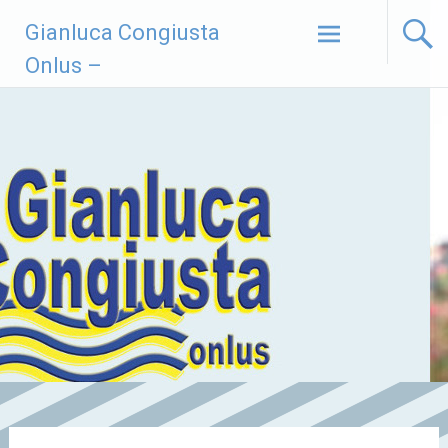
Vai
Gianluca Congiusta
al
contenuto
Onlus –