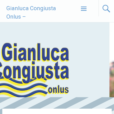
Vai
Gianluca Congiusta
al
contenuto
Onlus –