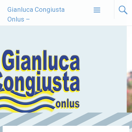
Vai
Gianluca Congiusta
al
contenuto
Onlus –